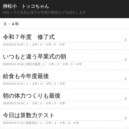
持松小 トッコちゃん
持松っ子の元気な様子や学校の取組などを紹介します
３・４年
令和７年度 修了式
2026/03/25 16:47
１・２年
３・４年
５・６年
いつもと違う卒業式の朝
2026/03/24 16:00
持松の風景
１・２年
３・４年
５・６年
給食も今年度最後
2026/03/23 15:21
１・２年
３・４年
５・６年
朝の体力つくりも最後
2026/03/23 14:54
１・２年
３・４年
５・６年
今日は算数力テスト
2026/03/19 17:15
校長先生
１・２年
３・４年
５・６年