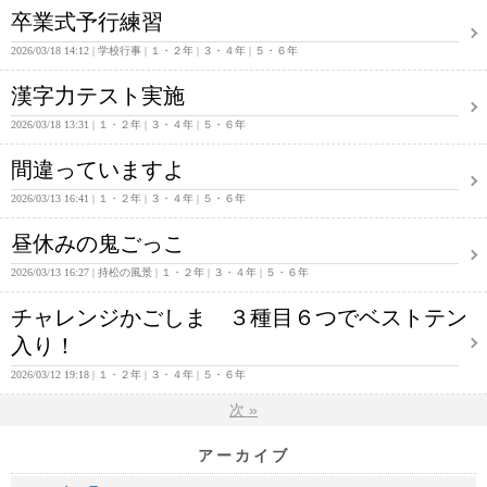
卒業式予行練習
2026/03/18 14:12
学校行事
１・２年
３・４年
５・６年
漢字力テスト実施
2026/03/18 13:31
１・２年
３・４年
５・６年
間違っていますよ
2026/03/13 16:41
１・２年
３・４年
５・６年
昼休みの鬼ごっこ
2026/03/13 16:27
持松の風景
１・２年
３・４年
５・６年
チャレンジかごしま ３種目６つでベストテン
入り！
2026/03/12 19:18
１・２年
３・４年
５・６年
次
»
アーカイブ