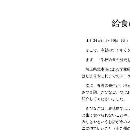
給食
１月24日(土)～30日（
そこで、今朝のすくすく
まず、「学校給食の歴史
埼玉県北本市にある学校
はじまりやこれまでのメニ
次に、養護の先生が、地
さつま鶏、きびなご、つけ
紹介してくださいました。
きびなごは、鹿児島では
と生で食べられないことや
みなとやというお店が今の
ニに似ていたこと（南九州