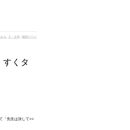
室から
,
５・６年
|
個別ページ
くすくタ
て「先生は決して○○