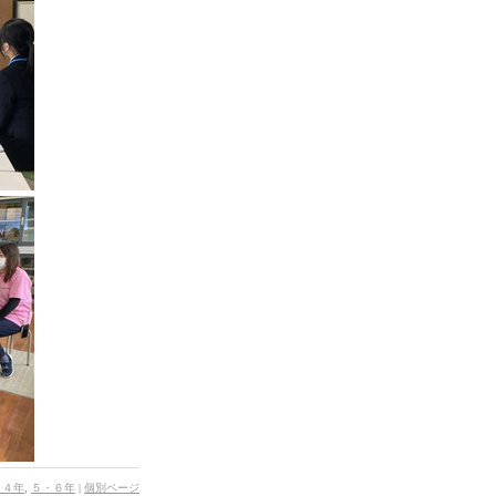
・４年
,
５・６年
|
個別ページ