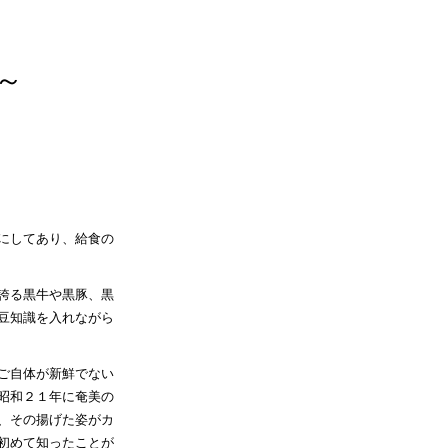
～
にしてあり、給食の
誇る黒牛や黒豚、黒
豆知識を入れながら
ご自体が新鮮でない
昭和２１年に奄美の
、その揚げた姿がカ
初めて知ったことが