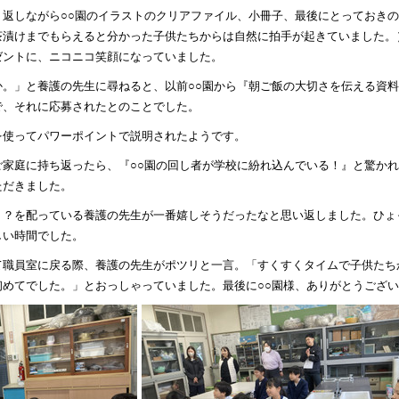
り返しながら○○園のイラストのクリアファイル、小冊子、最後にとっておき
茶漬けまでもらえると分かった子供たちからは自然に拍手が起きていました。
ゼントに、ニコニコ笑顔になっていました。
か。」と養護の先生に尋ねると、以前○○園から『朝ご飯の大切さを伝える資
で、それに応募されたとのことでした。
を使ってパワーポイントで説明されたようです。
ご家庭に持ち返ったら、『○○園の回し者が学校に紛れ込んでいる！』と驚か
ただきました。
ト？を配っている養護の先生が一番嬉しそうだったなと思い返しました。ひょ
しい時間でした。
て職員室に戻る際、養護の先生がポツリと一言。「すくすくタイムで子供たち
初めてでした。」とおっしゃっていました。最後に○○園様、ありがとうござ