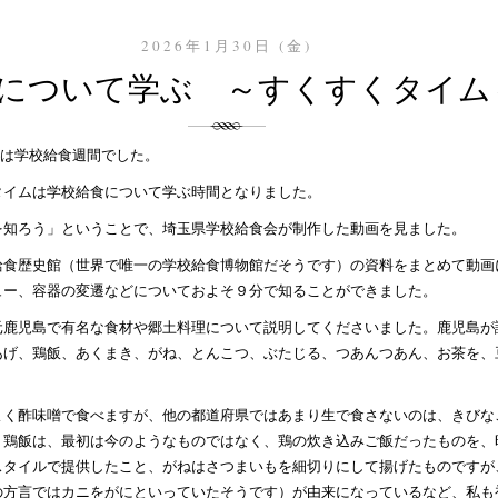
2026年1月30日 (金)
について学ぶ ～すくすくタイム
金）は学校給食週間でした。
タイムは学校給食について学ぶ時間となりました。
を知ろう」ということで、埼玉県学校給食会が制作した動画を見ました。
給食歴史館（世界で唯一の学校給食博物館だそうです）の資料をまとめて動画
ュー、容器の変遷などについておよそ９分で知ることができました。
元鹿児島で有名な食材や郷土料理について説明してくださいました。鹿児島が
あげ、鶏飯、あくまき、がね、とんこつ、ぶたじる、つあんつあん、お茶を、
よく酢味噌で食べますが、他の都道府県ではあまり生で食さないのは、きびな
、鶏飯は、最初は今のようなものではなく、鶏の炊き込みご飯だったものを、
スタイルで提供したこと、がねはさつまいもを細切りにして揚げたものですが
の方言ではカニをがにといっていたそうです）が由来になっているなど、私も