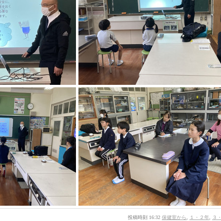
投稿時刻 16:32
保健室から
,
１・２年
,
３