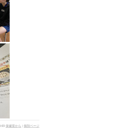
:03
保健室から
|
個別ページ