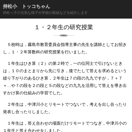
持松小 トッコちゃん
持松っ子の元気な様子や学校の取組などを紹介します
１・２年生の研究授業
５校時は，霧島市教育委員会指導主事の先生を講師としてお招き
し，１・２年算数科の研究授業を行いました。
１年生はひき算（２）の第２時で，一の位同士で引けないとき
は，１０のまとまりから先に引き，後でたして答えを求めるという
繰り下がりのあるひき算，２年生は７の段の九九ですが，７＋７
＋…や７の段を２の段と５の段などの九九を活用して答えを導き出
すかけ算の仕組みの学習でした。
２年生は，中津川小とリモートでつないで，考えを出し合ったり
発表し合ったりしました。
１年生は，答え合わせの場面だけリモートでつなぎ，中津川小の
１年生と答え合わせをしました。