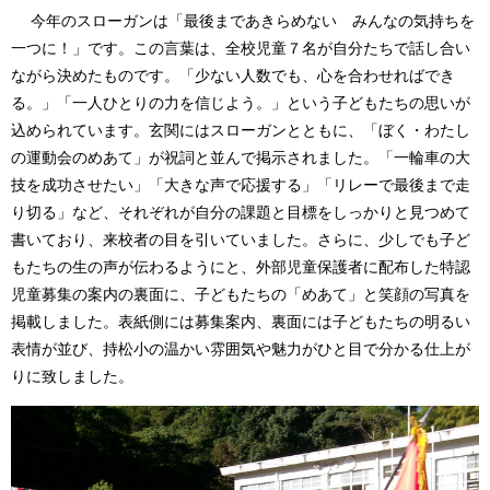
今年のスローガンは「最後まであきらめない みんなの気持ちを
一つに！」です。この言葉は、全校児童７名が自分たちで話し合い
ながら決めたものです。「少ない人数でも、心を合わせればでき
る。」「一人ひとりの力を信じよう。」という子どもたちの思いが
込められています。玄関にはスローガンとともに、「ぼく・わたし
の運動会のめあて」が祝詞と並んで掲示されました。「一輪車の大
技を成功させたい」「大きな声で応援する」「リレーで最後まで走
り切る」など、それぞれが自分の課題と目標をしっかりと見つめて
書いており、来校者の目を引いていました。さらに、少しでも子ど
もたちの生の声が伝わるようにと、外部児童保護者に配布した特認
児童募集の案内の裏面に、子どもたちの「めあて」と笑顔の写真を
掲載しました。表紙側には募集案内、裏面には子どもたちの明るい
表情が並び、持松小の温かい雰囲気や魅力がひと目で分かる仕上が
りに致しました。