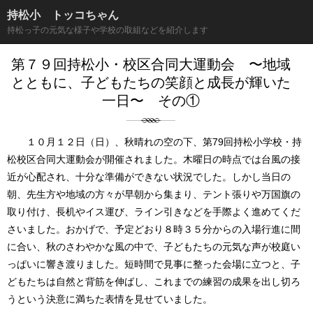
持松小 トッコちゃん
持松っ子の元気な様子や学校の取組などを紹介します
第７９回持松小・校区合同大運動会 〜地域
とともに、子どもたちの笑顔と成長が輝いた
一日〜 その①
１０月１２日（日）、秋晴れの空の下、第79回持松小学校・持
松校区合同大運動会が開催されました。木曜日の時点では台風の接
近が心配され、十分な準備ができない状況でした。しかし当日の
朝、先生方や地域の方々が早朝から集まり、テント張りや万国旗の
取り付け、長机やイス運び、ライン引きなどを手際よく進めてくだ
さいました。おかげで、予定どおり８時３５分からの入場行進に間
に合い、秋のさわやかな風の中で、子どもたちの元気な声が校庭い
っぱいに響き渡りました。短時間で見事に整った会場に立つと、子
どもたちは自然と背筋を伸ばし、これまでの練習の成果を出し切ろ
うという決意に満ちた表情を見せていました。