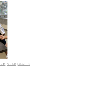
・４年
,
５・６年
|
個別ページ