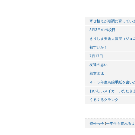
寄せ植えが順調に育ってい
8月3日の出校日
きりしま美術大賞展（ジュ
初すいか！
7月17日
友達の思い
着衣水泳
４・５年生も絵手紙を書い
おいしいスイカ いただき
くるくるクランク
持松っ子
(
一年生も乗れるよ