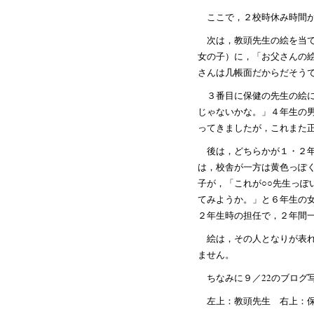
ここで，２校時休み時間
次は，教頭先生の絵を当
女の子）に，「お父さんの
さんは几帳面だからだそう
３番目に保健の先生の絵
じゃないかな。」４年生の
ってきましたが，これまた
後は，どちらかが１・２
は，校舎が一方は黄色っぽ
子が，「これが○○先生っ
てみようか。」と６年生の
２年生時の担任で，２年間
絵は，その人となりが表
ません。
ちなみに９／22のブログ
左上：教頭先生 右上：