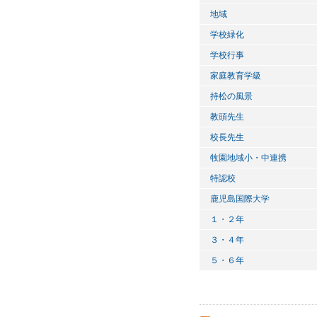
地域
学校緑化
学校行事
家庭教育学級
持松の風景
教頭先生
校長先生
牧園地域小・中連携
特認校
鹿児島国際大学
１・２年
３・４年
５・６年