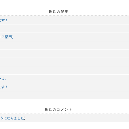
最近の記事
ます！
ニア部門）
たよ。
ます！
最近のコメント
うになりました
)