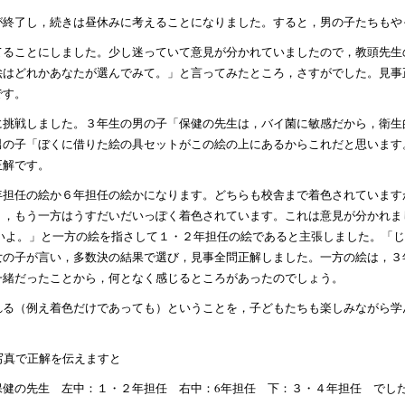
が終了し，続きは昼休みに考えることになりました。すると，男の子たちもや
てることにしました。少し迷っていて意見が分かれていましたので，教頭先生
絵はどれかあなたが選んでみて。」と言ってみたところ，さすがでした。見事
です。
に挑戦しました。３年生の男の子「保健の先生は，バイ菌に敏感だから，衛生
男の子「ぼくに借りた絵の具セットがこの絵の上にあるからこれだと思います
正解です。
年担任の絵か６年担任の絵かになります。どちらも校舎まで着色されています
く，もう一方はうすだいだいっぽく着色されています。これは意見が分かれま
ぽいよ。」と一方の絵を指さして１・２年担任の絵であると主張しました。「
女の子が言い，多数決の結果で選び，見事全問正解しました。一方の絵は，３
一緒だったことから，何となく感じるところがあったのでしょう。
れる（例え着色だけであっても）ということを，子どもたちも楽しみながら学
写真で正解を伝えますと
保健の先生 左中：１・２年担任 右中：6年担任 下：３・４年担任 でし