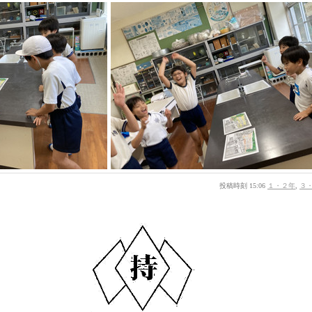
投稿時刻 15:06
１・２年
,
３