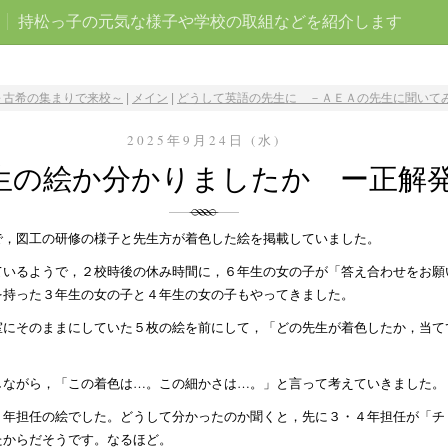
持松っ子の元気な様子や学校の取組などを紹介します
～古希の集まりで来校～
|
メイン
|
どうして英語の先生に －ＡＥＡの先生に聞いてみ
2025年9月24日 (水)
生の絵か分かりましたか ー正解
で，図工の研修の様子と先生方が着色した絵を掲載していました。
ているようで，２校時後の休み時間に，６年生の女の子が「答え合わせをお願
を持った３年生の女の子と４年生の女の子もやってきました。
室にそのままにしていた５枚の絵を前にして，「どの先生が着色したか，当て
しながら，「この着色は…。この細かさは…。」と言って考えていきました。
４年担任の絵でした。どうして分かったのか聞くと，先に３・４年担任が「チ
たからだそうです。なるほど。